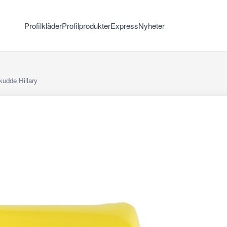
Profilkläder
Profilprodukter
Express
Nyheter
kudde Hillary