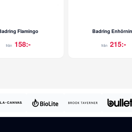
Badring Flamingo
Badring Enhörni
158:-
215:-
från
från