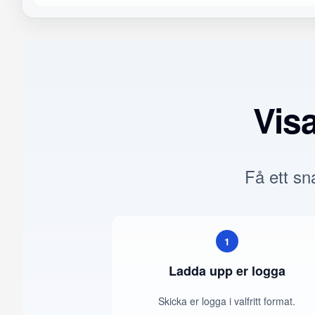
Vis
Få ett sna
1
Ladda upp er logga
Skicka er logga i valfritt format.