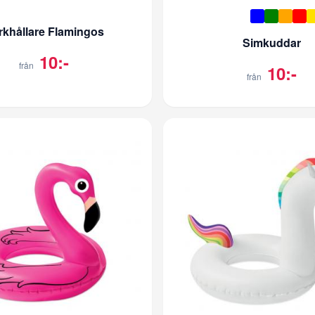
rkhållare Flamingos
Simkuddar
10:-
från
10:-
från