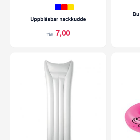
Bu
Uppblåsbar nackkudde
7,00
från