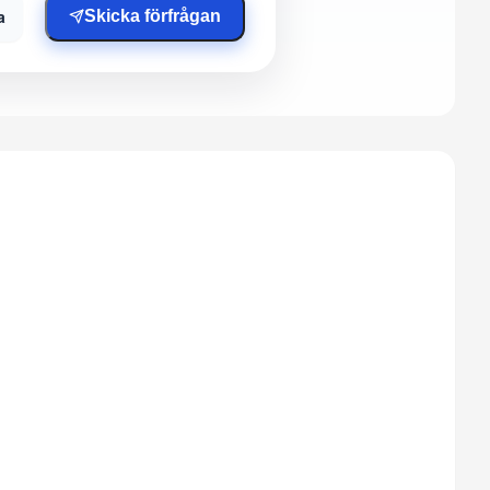
a
Skicka förfrågan
.