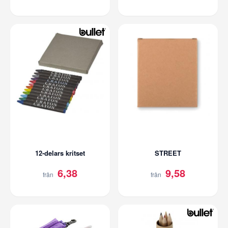
12-delars kritset
STREET
6,38
9,58
från
från