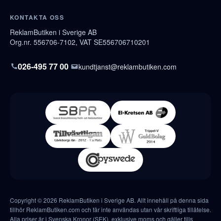
KONTAKTA OSS
ReklamButiken i Sverige AB
Org.nr. 556706-7102, VAT SE556706710201
026-495 77 00
kundtjanst@reklambutiken.com
Copyright © 2026 ReklamButiken i Sverige AB. Allt innehåll på denna sida
tillhör ReklamButiken.com och får inte användas utan vår skriftliga tillåtelse.
Alla priser är i Svenska Kronor (SEK), exklusive moms och gäller tills