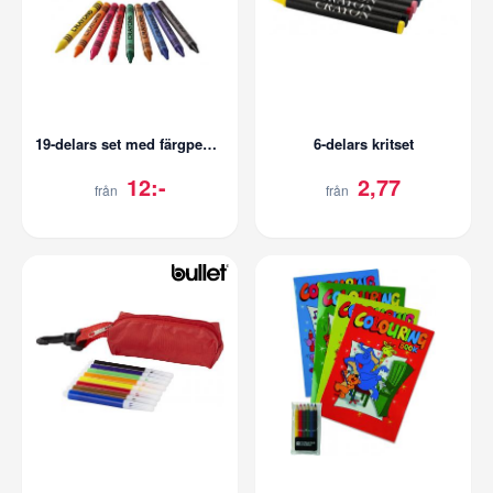
19-delars set med färgpennor och kritor
6-delars kritset
12:-
2,77
från
från