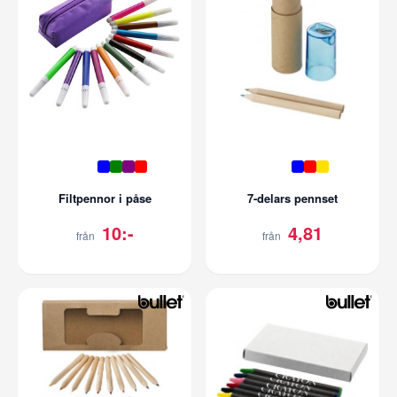
Filtpennor i påse
7-delars pennset
10:-
4,81
från
från