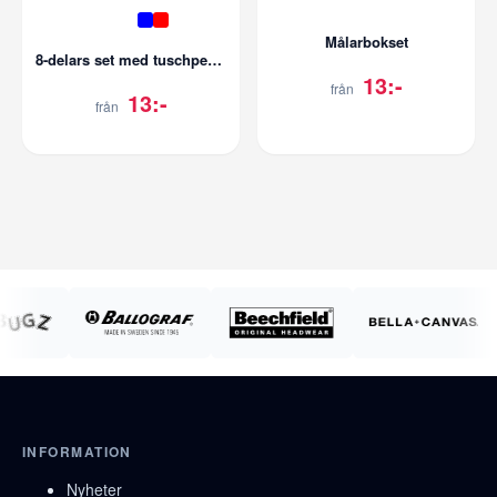
Målarbokset
8-delars set med tuschpennor
13:-
från
13:-
från
INFORMATION
Nyheter