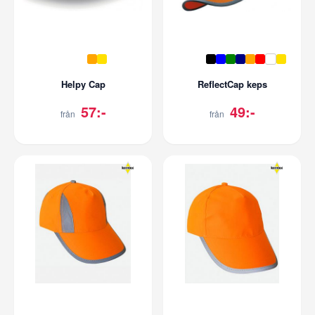
Helpy Cap
ReflectCap keps
57:-
49:-
från
från